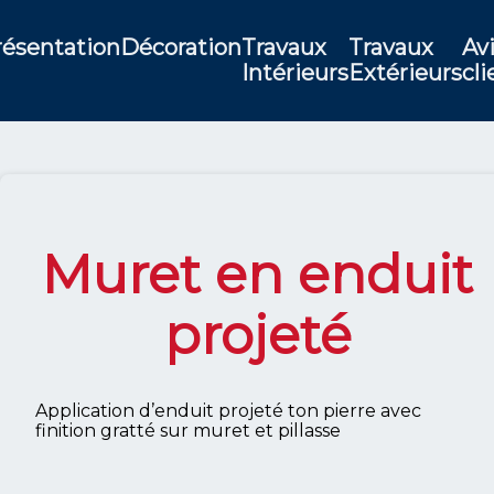
résentation
Décoration
Travaux
Travaux
Av
Intérieurs
Extérieurs
cli
Muret en enduit
projeté
Application d’enduit projeté ton pierre avec
finition gratté sur muret et pillasse